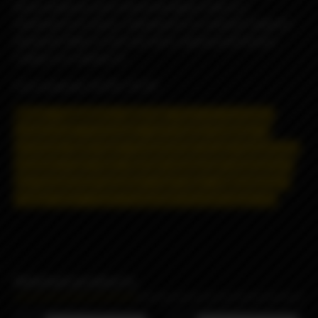
были выбраны для получения фруктового и
землянистого вкуса, смешанного со свежей сладкой
малиной. Вместе они как весы, идеальный баланс
сладости и свежести.
Соотношение VG/PG: 70/30
Может содержать никотин
! Никотин вызывает
привыкание и оказывает негативное влияние на
организм.
Действуют ограничения на дистанционную
продажу и доставку.
Данная продукция запрещена к
дистанционной продаже и доставке, информация о
товаре несёт строго ознакомительный характер.
Related products