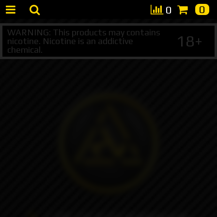
0
0
WARNING: This products may contains
18+
nicotine. Nicotine is an addictive
chemical.
+7 495 147 47 05 (multichannel)