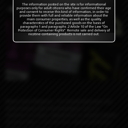
The information posted on the site is for informational
purposes only for adult citizens who have confirmed their age
and consent to receive this kind of information, in order to
provide them with full and reliable information about the
main consumer properties, as well as the quality
characteristics of the purchased goods on the basis of
paragraphs 1 and paragraphs .2 Article 10 of the Law "On
Protection of Consumer Rights". Remote sale and delivery of
nicotine-containing products is not carried out.
Nasty Grape Raspberry - это спелый виноград, они
были выбраны для получения фруктового и
землянистого вкуса, смешанного со свежей сладкой
малиной. Вместе они как весы, идеальный баланс