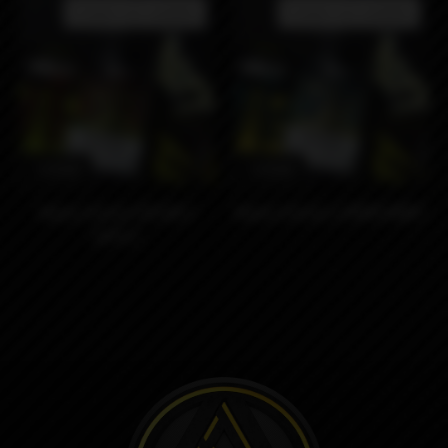
Product not available
Product not available
1490₽
1490₽
Nasty Shisha DOUBLE
Nasty Shisha LEMON MINT
APPLE