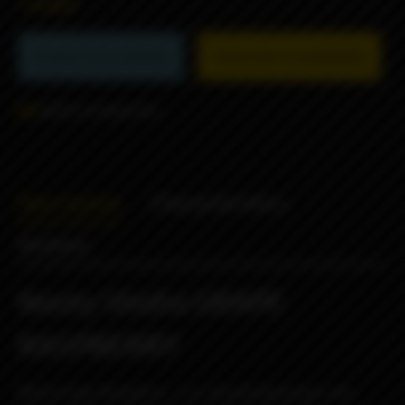
1490₽
Product not available
Subscribe to availability
Add to comparison
Description
Characteristics
Reviews
Nasty Shisha GRAPE
RASPBERRY
Nasty Grape Raspberry - это спелый виноград, они