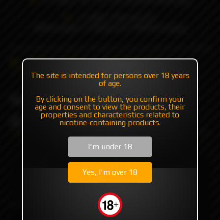
+7 985 194 05 05
(iMessage//Telegram//WhatsApp)
Catalog
Flavor's
Classic Flavor Base
Nasty Shisha
Nasty Shisha GRAPE RASPBERRY
The site is intended for persons over 18 years
of age.
Nasty Shisha GRAPE
By clicking on the button, you confirm your
age and consent to view the products, their
properties and characteristics related to
RASPBERRY
nicotine-containing products.
I'm under 18
Yes, I'm over 18