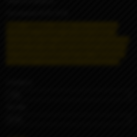
сладости и свежести.
Соотношение VG/PG: 70/30
Может содержать никотин
! Никотин вызывает
привыкание и оказывает негативное влияние на
организм.
Действуют ограничения на дистанционную
продажу и доставку.
Данная продукция запрещена к
дистанционной продаже и доставке, информация о
товаре несёт строго ознакомительный характер.
STRENGTH
VOLUME